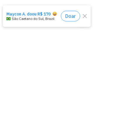
"La charité est le seul trésor
qui augmente quand on le
partage."
Mahatma Gandhi
Vous avez le pouvoir de
changer les choses!
Je Donne Maintenant
HAJA